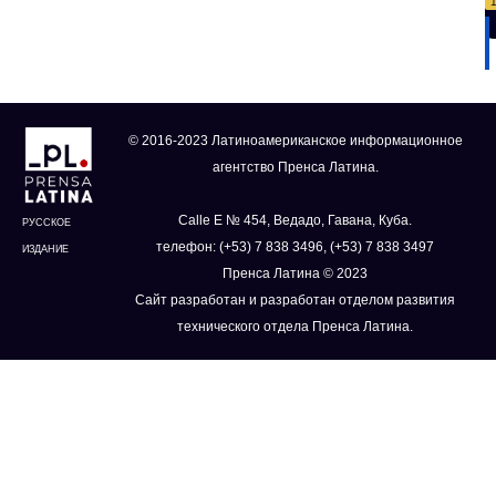
© 2016-2023 Латиноамериканское информационное
агентство Пренса Латина.
Calle E № 454, Ведадо, Гавана, Куба.
РУССКОЕ
телефон: (+53) 7 838 3496, (+53) 7 838 3497
ИЗДАНИЕ
Пренса Латина © 2023
Сайт разработан и разработан отделом развития
технического отдела Пренса Латина.