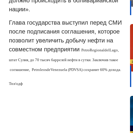
должно происходить в боливарианской
нации».
Глава государства выступил перед СМИ
после подписания соглашения, которое
позволит увеличить добычу нефти на
совместном предприятии
Petro
Regional
del
Lago
,
штат Сулия, до 70 тысяч баррелей нефти в сутки. Заключив такое
соглашение,
Petroleos
de
Venezuela
(
PDVSA
) сохранит 60% дохода.
Тпл/одф