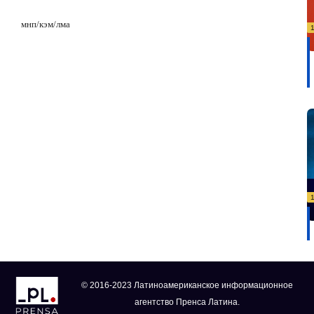
мнп/кэм/лма
© 2016-2023 Латиноамериканское информационное
агентство Пренса Латина.