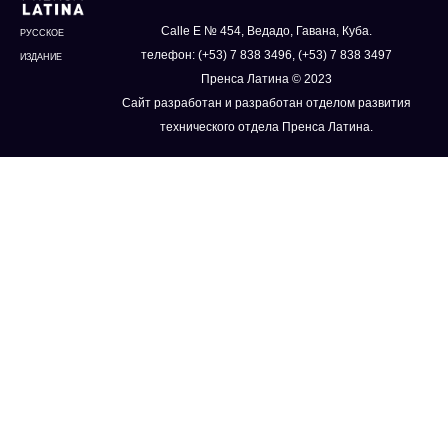
Calle E № 454, Ведадо, Гавана, Куба.
РУССКОЕ
телефон: (+53) 7 838 3496, (+53) 7 838 3497
ИЗДАНИЕ
Пренса Латина © 2023
Сайт разработан и разработан отделом развития
технического отдела Пренса Латина.