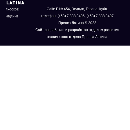
Calle E № 454, Ведадо, Гавана, Куба.
РУССКОЕ
телефон: (+53) 7 838 3496, (+53) 7 838 3497
ИЗДАНИЕ
Пренса Латина © 2023
Сайт разработан и разработан отделом развития
технического отдела Пренса Латина.