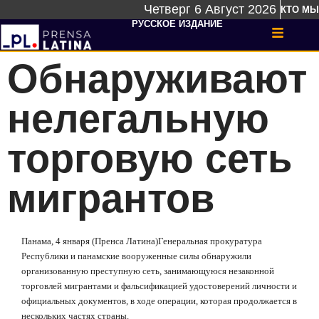
Четверг 6 Август 2026
КТО МЫ
РУССКОЕ ИЗДАНИЕ
Обнаруживают
нелегальную
торговую сеть
мигрантов
Панама, 4 января (Пренса Латина)
Генеральная прокуратура
Республики и панамские вооруженные силы обнаружили
организованную преступную сеть, занимающуюся незаконной
торговлей мигрантами и фальсификацией удостоверений личности и
официальных документов, в ходе операции, которая продолжается в
нескольких частях страны.