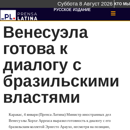
Суббота 8 Август 2026
КТО МЫ
РУССКОЕ ИЗДАНИЕ
Венесуэла
готова к
диалогу с
бразильскими
властями
Каракас, 4 января (Пренса Латина) Министр иностранных дел
Венесуэлы Хорхе Арреаса выразил готовность к диалогу с его
бразильским коллегой Эрнесто Араухо, несмотря на позицию,