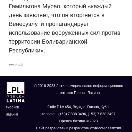
Гамильтона Мурао, который «каждый
день заявляет, что он вторгнется в
Венесуэлу, и пропагандирует
использование вооруженных сил против
территории Боливарианской
Республики».
мнп/одф
© 2016-2023 Латиноамериканское информационное
агентство Пренса Латина.
Calle E № 454, Ведадо, Гавана, Куба.
РУССКОЕ
телефон: (+53) 7 838 3496, (+53) 7 838 3497
ИЗДАНИЕ
Пренса Латина © 2023
Сайт разработан и разработан отделом развития