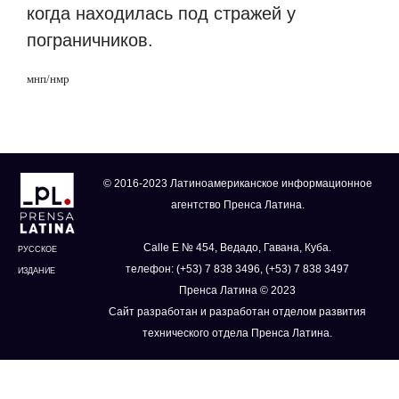
когда находилась под стражей у
пограничников.
мнп/нмр
© 2016-2023 Латиноамериканское информационное
агентство Пренса Латина.
Calle E № 454, Ведадо, Гавана, Куба.
РУССКОЕ
телефон: (+53) 7 838 3496, (+53) 7 838 3497
ИЗДАНИЕ
Пренса Латина © 2023
Сайт разработан и разработан отделом развития
технического отдела Пренса Латина.