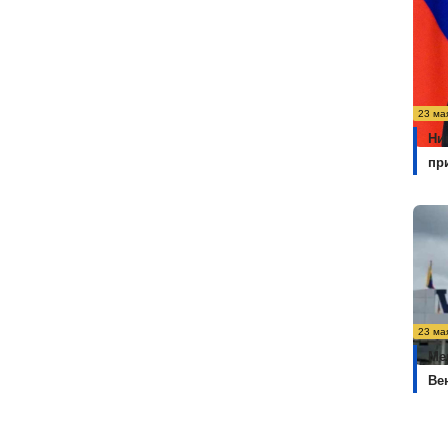
23 ма
Ни
пр
23 ма
Ме
Ве