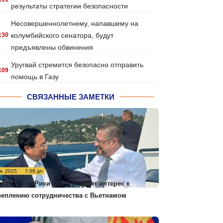
результаты стратегии безопасности
Несовершеннолетнему, напавшему на
:30
колумбийского сенатора, будут
предъявлены обвинения
Уругвай стремится безопасно отправить
:09
помощь в Газу
СВЯЗАННЫЕ ЗАМЕТКИ
я, 2025
7:08 дп
есса Коста-Рики подчеркивает интерес к
реплению сотрудничества с Вьетнамом