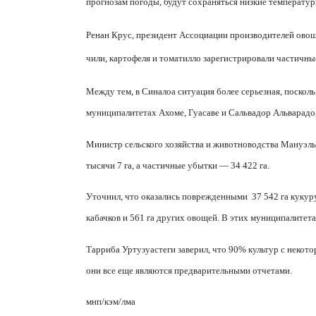
прогнозам погоды, будут сохраняться низкие температур
Ренан Крус, президент Ассоциации производителей овоще
чили, картофеля и томатилло зарегистрировали частичн
Между тем, в Синалоа ситуация более серьезная, посколь
муниципалитетах Ахоме, Гуасаве и Сальвадор Альварадо,
Министр сельского хозяйства и животноводства Мануэль
тысячи 7 га, а частичные убытки — 34 422 га.
Уточнил, что оказались поврежденными
37 542 га кукур
кабачков и 561 га других овощей. В этих муниципалитета
Тарриба Уртузуастеги заверил, что 90% культур с некот
они все еще являются предварительными отчетами.
мнп/кэм/лма