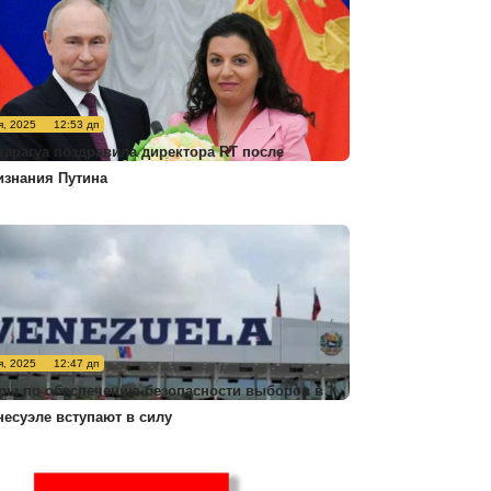
я, 2025
12:53 дп
карагуа поздравила директора RT после
изнания Путина
я, 2025
12:47 дп
ры по обеспечению безопасности выборов в
несуэле вступают в силу