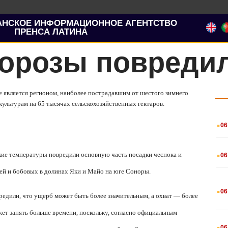
АНСКОЕ ИНФОРМАЦИОННОЕ АГЕНТСТВО
ПРЕНСА ЛАТИНА
морозы повреди
е является регионом, наиболее пострадавшим от шестого зимнего
культурам на 65 тысячах сельскохозяйственных гектаров.
.
06
.
зкие температуры повредили основную часть посадки чеснока и
06
ощей и бобовых в долинах Яки и Майо на юге Соноры.
.
06
едили, что ущерб может быть более значительным, а охват — более
ет занять больше времени, поскольку, согласно официальным
.
06