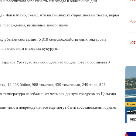
ы и рассчитали вероятность снегопада в ближайшие дни.
й Яки и Майо, сказал, что на тысячах гектарах посевы тыквы, перца
.
06
ые повреждения, вызванные заморозками.
.
ку убытки составляют 5 319 сельскохозяйственных гектаров в
07
 и в основном в посевах кукурузы.
 Тарриба Уртузуастеги сообщил, что общие потери составили 3
узы, 12 453 бобов, 908 томатов, 459 томатилло, 249 чили, 847
х температура колебалась от четырех до нуля градусов по Цельсию.
9 июн
орым типом повреждения все еще могут быть восстановлены, однако
Пр
ук