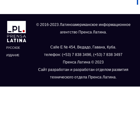
© 2016-2023 Латиноамериканское информационное
агентство Пренса Латина.
Calle E № 454, Ведадо, Гавана, Куба.
РУССКОЕ
телефон: (+53) 7 838 3496, (+53) 7 838 3497
ИЗДАНИЕ
Пренса Латина © 2023
Сайт разработан и разработан отделом развития
технического отдела Пренса Латина.