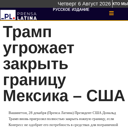
Четверг 6 Август 2026
КТО МЫ
РУССКОЕ ИЗДАНИЕ
Трамп
угрожает
закрыть
границу
Мексика – США
Вашингтон, 28 декабря (Пренса Латина) Президент США Дональд
Трамп вновь пригрозил полностью закрыть южную границу, если
Конгресс не одобрит его потребность в средствах для пограничной