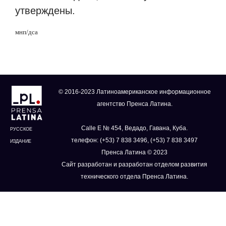
утверждены.
мнп/дса
© 2016-2023 Латиноамериканское информационное
агентство Пренса Латина.
Calle E № 454, Ведадо, Гавана, Куба.
РУССКОЕ
телефон: (+53) 7 838 3496, (+53) 7 838 3497
ИЗДАНИЕ
Пренса Латина © 2023
Сайт разработан и разработан отделом развития
технического отдела Пренса Латина.