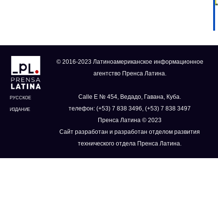
© 2016-2023 Латиноамериканское информационное
агентство Пренса Латина.
Calle E № 454, Ведадо, Гавана, Куба.
РУССКОЕ
телефон: (+53) 7 838 3496, (+53) 7 838 3497
ИЗДАНИЕ
Пренса Латина © 2023
Сайт разработан и разработан отделом развития
технического отдела Пренса Латина.