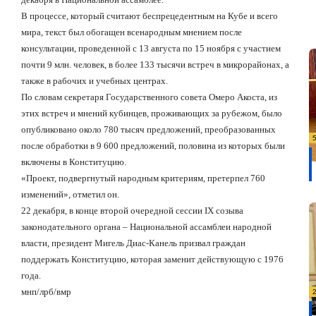
В процессе, который считают беспрецедентным на Кубе и всего
мира, текст был обогащен всенародным мнением после
консультации, проведенной с 13 августа по 15 ноября с участием
почти 9 млн. человек, в более 133 тысячи встреч в микрорайонах, а
также в рабочих и учебных центрах.
По словам секретаря Государственного совета Омеро Акоста, из
этих встреч и мнений кубинцев, проживающих за рубежом, было
опубликовано около 780 тысяч предложений, преобразованных
после обработки в 9 600 предложений, половина из которых были
включены в Конституцию.
«Проект, подвергнутый народным критериям, претерпел 760
изменений», отметил он.
22 декабря, в конце
второй очередной сессии
IX
созыва
законодательного органа – Национальной ассамблеи народной
власти
, президент Мигель Диас-Канель призвал граждан
поддержать Конституцию, которая заменит действующую с 1976
года.
мнп/лрб/вмр