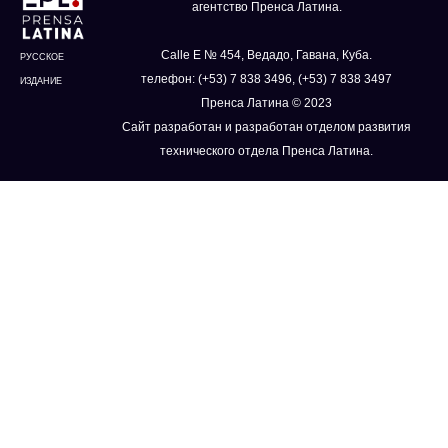
агентство Пренса Латина.
Calle E № 454, Ведадо, Гавана, Куба.
РУССКОЕ
телефон: (+53) 7 838 3496, (+53) 7 838 3497
ИЗДАНИЕ
Пренса Латина © 2023
Сайт разработан и разработан отделом развития
технического отдела Пренса Латина.