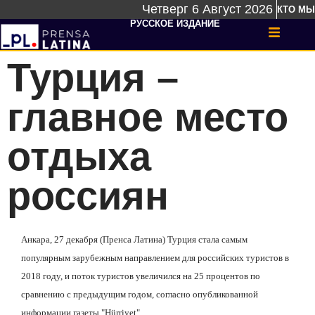
Четверг 6 Август 2026
КТО МЫ
РУССКОЕ ИЗДАНИЕ
Турция –
главное место
отдыха
россиян
Анкара, 27 декабря (Пренса Латина) Турция стала самым
популярным зарубежным направлением для российских туристов в
2018 году, и поток туристов увеличился на 25 процентов по
сравнению с предыдущим годом, согласно опубликованной
информации газеты
"
Hürriyet
"
.