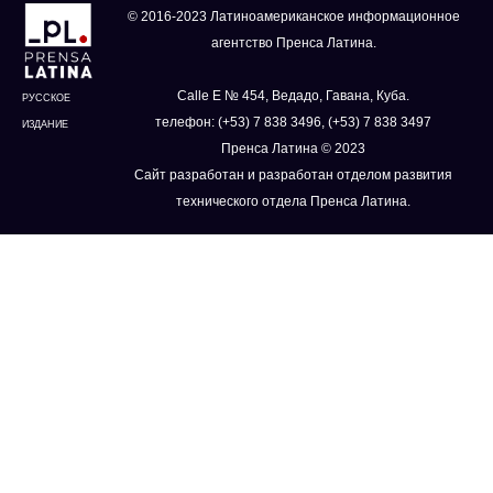
© 2016-2023 Латиноамериканское информационное
агентство Пренса Латина.
Calle E № 454, Ведадо, Гавана, Куба.
РУССКОЕ
телефон: (+53) 7 838 3496, (+53) 7 838 3497
ИЗДАНИЕ
Пренса Латина © 2023
Сайт разработан и разработан отделом развития
технического отдела Пренса Латина.