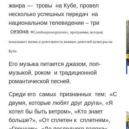
жанра —
тровы
на Кубе, провел
несколько успешных передач
на
национальном телевидении – три
сезона «
Con
dos
que
se
quieran
», программы, которая
показывает жизнь и деятельность важных деятелей культуры на
Кубе.
Его музыка питается джазом, поп-
музыкой, роком
и традиционной
романтической песней.
С
реди его
самых
признанных
тем:
«С
двумя, которые любят друг друга», «Я
хотел бы быть ветром», «Кто знает
больше?», «От сплетен к
сплетням»,
«Грешник», «До последнего вздоха»,