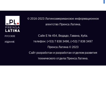
© 2016-2023 Латиноамериканское информационное
агентство Пренса Латина.
Calle E № 454, Ведадо, Гавана, Куба.
РУССКОЕ
телефон: (+53) 7 838 3496, (+53) 7 838 3497
ИЗДАНИЕ
Пренса Латина © 2023
Сайт разработан и разработан отделом развития
технического отдела Пренса Латина.