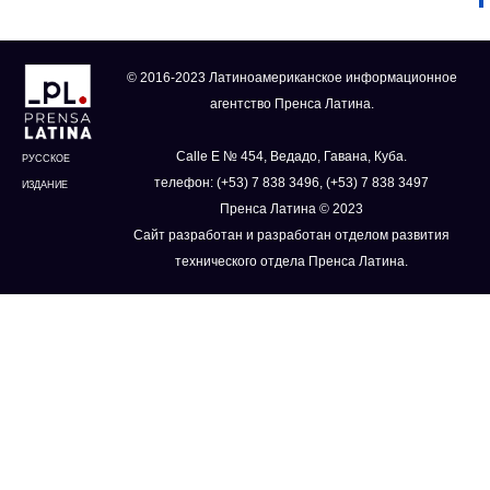
© 2016-2023 Латиноамериканское информационное
агентство Пренса Латина.
Calle E № 454, Ведадо, Гавана, Куба.
РУССКОЕ
телефон: (+53) 7 838 3496, (+53) 7 838 3497
ИЗДАНИЕ
Пренса Латина © 2023
Сайт разработан и разработан отделом развития
технического отдела Пренса Латина.