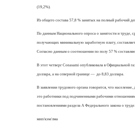
(19,2%).
Из общего состава 57,8 % занятых на полный рабочий ден
По данным Национального опроса о занятости и труде, 
получающих минимальную заработную плату, составляет 3
Согласно данным о соотношении по полу 57 % составл
В этот четверг
Conasami
опубликовала в Официальной га
доллара, а на северной границе —
до 8,83 доллара.
В заявлении трудового органа говорится, что население,
это работники под подчиненными рабочими отношениям
постановлениями раздела
A
Федерального закона о труде
мнп/кэм/лма