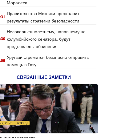
Моралеса
Правительство Мексики представит
:31
результаты стратегии безопасности
Несовершеннолетнему, напавшему на
:30
колумбийского сенатора, будут
предъявлены обвинения
Уругвай стремится безопасно отправить
:09
помощь в Газу
СВЯЗАННЫЕ ЗАМЕТКИ
ня, 2025
6:33 дп
лсонару предстанет перед судом по делу о