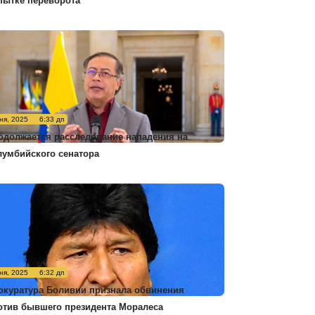
пытке переворота
ня, 2025
6:33 дп
одолжается расследование нападения на
лумбийского сенатора
ня, 2025
6:32 дп
окуратура Боливии признала обвинения
отив бывшего президента Моралеса