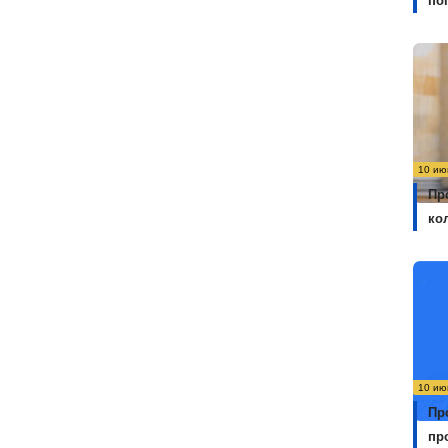
по
10 ию
Пр
ко
10 ию
Пр
пр