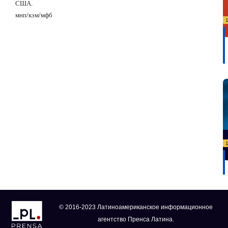
США.
мнп/кэм/мфб
© 2016-2023 Латиноамериканское информационное
агентство Пренса Латина.