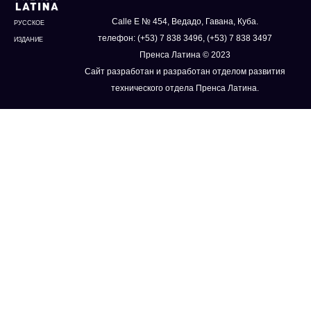
Calle E № 454, Ведадо, Гавана, Куба.
РУССКОЕ
телефон: (+53) 7 838 3496, (+53) 7 838 3497
ИЗДАНИЕ
Пренса Латина © 2023
Сайт разработан и разработан отделом развития
технического отдела Пренса Латина.