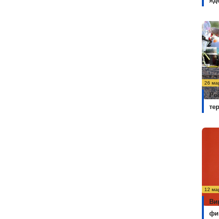
яд
26 ма
Ро
те
12 ма
Ви
фи