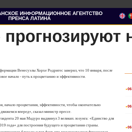
АНСКОЕ ИНФОРМАЦИОННОЕ АГЕНТСТВО
ПРЕНСА ЛАТИНА
 прогнозируют 
нформации Венесуэлы Хорхе Родригес заверил, что 10 января, после
овое начало - путь к процветанию и эффективности.
.
06
.
ря, начало процветания, эффективности, чтобы окончательно
06
о движемся вперед
«
, сказал министр прессе.
зидента 20 мая Мадуро выдвинул 3 великих лозунга:
«
Единство для
.
019 года
«
для построения будущего и процветания страны.
06
кономическую блокаду и тот факт, что международная финансовая