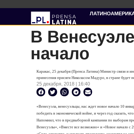
ЛАТИНОАМЕРИК
В Венесуэле
начало
Каракас, 25 декабря (Пренса Латина) Министр связи и и
принесения присяги Николасом Мадуро, в стране будет н
25 декабря, 2018 | 16:40
«
Венесуэла, венесуэльцы, нас ждет новое начало 10 янва
победить в экономической войне, и через год сказать, чт
Напомнил, что в предвыборной кампании по выборам пре
Венесуэлы
«
,
«
Вместе все возможно
«
и
«
Новое начало с 2
«
Сила, упорство, и смелость президента, несмотря на э