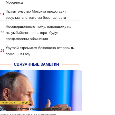
Моралеса
Правительство Мексики представит
:31
результаты стратегии безопасности
Несовершеннолетнему, напавшему на
:30
колумбийского сенатора, будут
предъявлены обвинения
Уругвай стремится безопасно отправить
:09
помощь в Газу
СВЯЗАННЫЕ ЗАМЕТКИ
нтября, 2024
1:29 дп
ссия оставляет за собой право применить