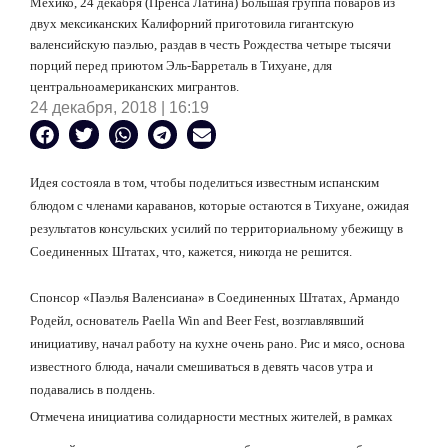
Мехико, 24 декабря (Пренса Латина) Большая группа поваров из
двух мексиканских Калифорний приготовила гигантскую
валенсийскую паэлью, раздав в честь Рождества четыре тысячи
порций перед приютом Эль-Барреталь в Тихуане, для
центральноамериканских мигрантов.
24 декабря, 2018 | 16:19
Идея состояла в том, чтобы поделиться известным испанским
блюдом с членами караванов, которые остаются в Тихуане, ожидая
результатов консульских усилий по территориальному убежищу в
Соединенных Штатах, что, кажется, никогда не решится.
Спонсор «Паэлья Валенсиана» в Соединенных Штатах, Армандо
Родейл, основатель
Paella
Win
and
Beer
Fest
, возглавлявший
инициативу, начал работу на кухне очень рано. Рис и мясо, основа
известного блюда, начали смешиваться в девять часов утра и
подавались в полдень.
Отмечена
инициатива солидарности местных жителей, в рамках