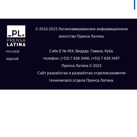
© 2016-2023 Латиноамериканское информационное
агентство Пренса Латина.
Calle E № 454, Ведадо, Гавана, Куба.
РУССКОЕ
телефон: (+53) 7 838 3496, (+53) 7 838 3497
ИЗДАНИЕ
Пренса Латина © 2023
Сайт разработан и разработан отделом развития
технического отдела Пренса Латина.