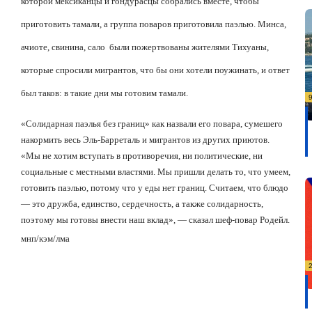
которой мексиканцы и гондурасцы собрались вместе, чтобы
приготовить тамали, а группа поваров приготовила паэлью. Минса,
ачиоте, свинина, сало
были пожертвованы жителями Тихуаны,
которые спросили мигрантов, что бы они хотели поужинать, и ответ
был таков: в такие дни мы готовим тамали.
«Солидарная паэлья без границ» как назвали его повара, сумешего
накормить весь Эль-Барреталь и мигрантов из других приютов.
«Мы не хотим вступать в противоречия, ни политические, ни
социальные с местными властями. Мы пришли делать то, что умеем,
готовить паэлью, потому что у еды нет границ. Считаем, что блюдо
— это дружба, единство, сердечность, а также солидарность,
поэтому мы готовы внести наш вклад», — сказал шеф-повар Родейл.
мнп/кэм/лма