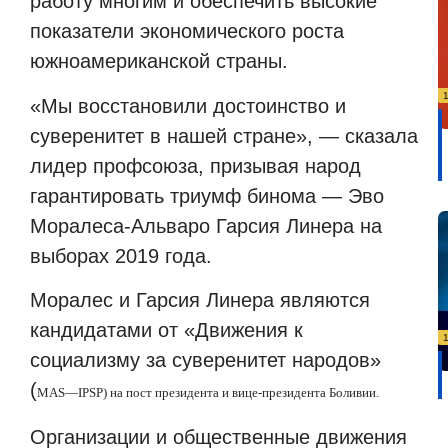
работу многим и обеспечить высокие
показатели экономического роста
южноамериканской страны.
«Мы восстановили достоинство и
суверенитет в нашей стране», — сказала
лидер профсоюза, призывая народ
гарантировать триумф бинома — Эво
Моралеса-Альваро Гарсия Линера на
выборах 2019 года.
Моралес и Гарсия Линера являются
кандидатами от «Движения к
социализму за суверенитет народов»
(
MAS
—
IPSP
) на пост президента и вице-президента Боливии.
Организации и общественные движения