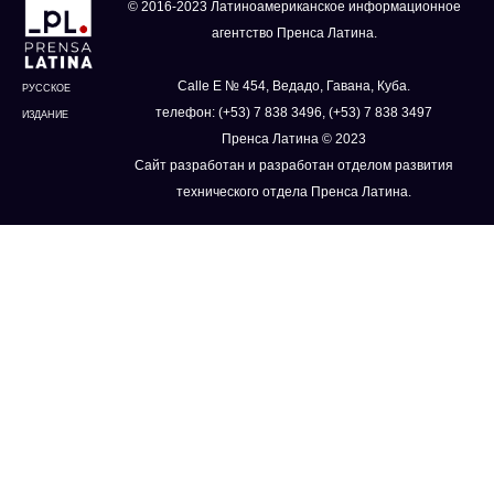
© 2016-2023 Латиноамериканское информационное
агентство Пренса Латина.
Calle E № 454, Ведадо, Гавана, Куба.
РУССКОЕ
телефон: (+53) 7 838 3496, (+53) 7 838 3497
ИЗДАНИЕ
Пренса Латина © 2023
Сайт разработан и разработан отделом развития
технического отдела Пренса Латина.