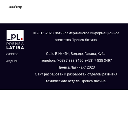
мнп
/
вмр
© 2016-2023 Латиноамериканское информационное
агентство Пренса Латина.
Calle E № 454, Ведадо, Гавана, Куба.
РУССКОЕ
телефон: (+53) 7 838 3496, (+53) 7 838 3497
ИЗДАНИЕ
Пренса Латина © 2023
Сайт разработан и разработан отделом развития
технического отдела Пренса Латина.