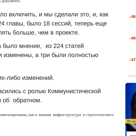
 документа.
.
ло включить, и мы сделали это, и, как
06
24 главы, было 18 сессий, теперь еще
 пять больше, чем в проекте.
.
06
а было мнение,
из 224 статей
и изменены, а три были полностью
.
07
ких-либо изменений.
ласились с ролью Коммунистической
и об
обратном.
иватизированы, как и
важная
инфраструктура
и стратегического
26 се
Ро