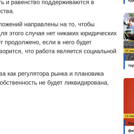
яд
ть и равенство поддерживаются в
ства.
ложений направлены на то, чтобы
для этого случая нет никаких юридических
т продолжено, если в него будет
ворится, что работа является социальной
26 ма
Ро
те
ва как регулятора рынка и плановика
собственность не будет ликвидирована,
12 ма
Ви
фи