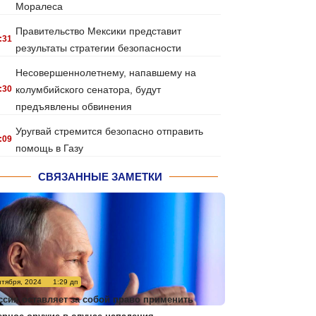
Моралеса
Правительство Мексики представит
:31
результаты стратегии безопасности
Несовершеннолетнему, напавшему на
:30
колумбийского сенатора, будут
предъявлены обвинения
Уругвай стремится безопасно отправить
:09
помощь в Газу
СВЯЗАННЫЕ ЗАМЕТКИ
нтября, 2024
1:29 дп
ссия оставляет за собой право применить