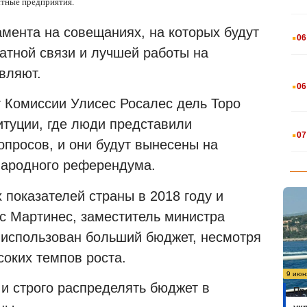
стные предприятия.
.
мента на совещаниях, на которых будут
06
атной связи и лучшей работы на
вляют.
.
06
т Комиссии Улисес Росалес дель Торо
итуции, где люди представили
.
07
опросов, и они будут вынесены на
народного референдума.
показателей страны в 2018 году и
с Мартинес, заместитель министра
л использован больший бюджет, несмотря
соких темпов роста.
9 июн
и строго распределять бюджет в
Пр