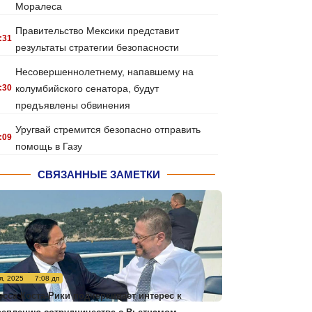
Моралеса
Правительство Мексики представит
:31
результаты стратегии безопасности
Несовершеннолетнему, напавшему на
:30
колумбийского сенатора, будут
предъявлены обвинения
Уругвай стремится безопасно отправить
:09
помощь в Газу
СВЯЗАННЫЕ ЗАМЕТКИ
я, 2025
7:08 дп
есса Коста-Рики подчеркивает интерес к