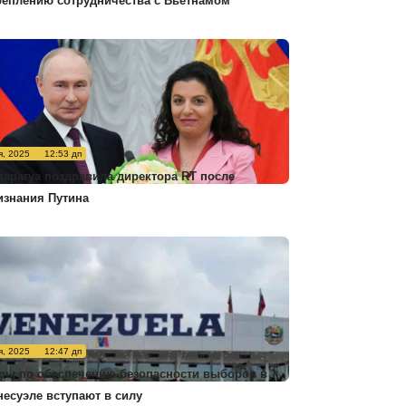
реплению сотрудничества с Вьетнамом
я, 2025
12:53 дп
карагуа поздравила директора RT после
изнания Путина
я, 2025
12:47 дп
ры по обеспечению безопасности выборов в
несуэле вступают в силу