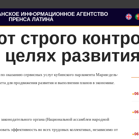
АНСКОЕ ИНФОРМАЦИОННОЕ АГЕНТСТВО
ПРЕНСА ЛАТИНА
ют строго контр
 целях развити
 по оказанию сервисных услуг кубинского парламента Мария-дель-
ета для продвижения развития и выполнения планов в экономике.
.
06
.
06
а законодательного органа (Национальной ассамблеи народной
.
овать эффективность во всех трудовых коллективах, независимо от
06