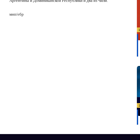
Аргентины и Доминиканской Республики и два из Чили.
мнп/ебр