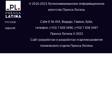
© 2016-2023 Латиноамериканское информационное
агентство Пренса Латина.
Calle E № 454, Ведадо, Гавана, Куба.
РУССКОЕ
телефон: (+53) 7 838 3496, (+53) 7 838 3497
ИЗДАНИЕ
Пренса Латина © 2023
Сайт разработан и разработан отделом развития
технического отдела Пренса Латина.