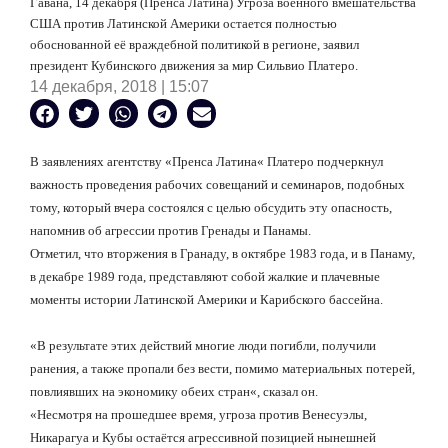
Гавана, 14 декабря (Пренса Латина) Угроза военного вмешательства
США против Латинской Америки остается полностью
обоснованной её враждебной политикой в
регионе, заявил
президент Кубинского движения за мир Сильвио Платеро.
14 декабря, 2018 | 15:07
В заявлениях агентству
«
Пренса Латина
«
Платеро подчеркнул
важность проведения рабочих совещаний и семинаров, подобных
тому, который вчера состоялся с целью обсудить эту опасность,
напомнив об агрессии против Гренады и Панамы.
Отметил, что вторжения в Гранаду, в октябре 1983 года, и в Панаму,
в декабре 1989 года, представляют собой жалкие и плачевные
моменты истории Латинской Америки и Карибского бассейна.
«
В результате этих действий многие люди погибли, получили
ранения, а также пропали без вести, помимо материальных потерей,
повлиявших на экономику обеих стран
«
, сказал он.
«Несмотря на прошедшее время, угроза против Венесуэлы,
Никарагуа и Кубы остаётся агрессивной позицией нынешней