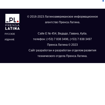
© 2016-2023 Латиноамериканское информационное
агентство Пренса Латина.
Calle E № 454, Ведадо, Гавана, Куба.
РУССКОЕ
телефон: (+53) 7 838 3496, (+53) 7 838 3497
ИЗДАНИЕ
Пренса Латина © 2023
Сайт разработан и разработан отделом развития
технического отдела Пренса Латина.