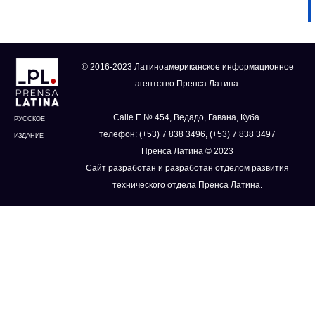
© 2016-2023 Латиноамериканское информационное
агентство Пренса Латина.
Calle E № 454, Ведадо, Гавана, Куба.
РУССКОЕ
телефон: (+53) 7 838 3496, (+53) 7 838 3497
ИЗДАНИЕ
Пренса Латина © 2023
Сайт разработан и разработан отделом развития
технического отдела Пренса Латина.