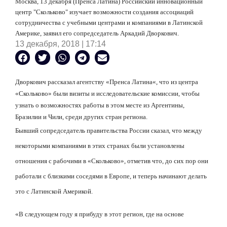
Москва, 13 декабря (Пренса Латина) Российский инновационный
центр "Скольково" изучает возможности создания ассоциаций
сотрудничества с учебными центрами и компаниями в Латинской
Америке, заявил его сопредседатель Аркадий Дворкович.
13 декабря, 2018 | 17:14
Дворкович рассказал агентству
«
Пренса Латина
«
, что из центра
«Скольково» были визиты и исследовательские комиссии, чтобы
узнать о возможностях работы в этом месте из Аргентины,
Бразилии и Чили, среди других стран региона.
Бывший сопредседатель правительства России сказал, что между
некоторыми компаниями в этих странах были установлены
отношения с рабочими в «Скольково», отметив что, до сих пор они
работали с близкими соседями в Европе, и теперь начинают делать
это с Латинской Америкой.
«В следующем году я прибуду в этот регион, где на основе