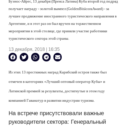
Буэнос-Айрес, 13 декабря (Пренса Латина) Куба второй год подряд
получает награду - золотой вымпел (
Golden
Bit
á
cora
Award
) - за
лучшее продвижение иностранного туристического направления в
Аргентине, и в этот раз он был вручен на торжественном
мероприятии в этой столице, где приняли участие работники
туристического сектора этой страны.
13 декабря, 2018 | 16:35
Из этих 13 престижных наград Карибский остров также был
отмечен в категориях «Лучший оптовый оператор Кубы» и
Латинской премией за результаты, достигнутые в этом году
компанией Гаванатур в развитии индустрии туризма.
На встрече присутствовали важные
руководители сектора: Генеральный