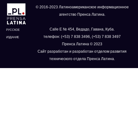
© 2016-2023 Латиноамериканское информационное
агентство Пренса Латина.
Calle E № 454, Ведадо, Гавана, Куба.
РУССКОЕ
телефон: (+53) 7 838 3496, (+53) 7 838 3497
ИЗДАНИЕ
Пренса Латина © 2023
Сайт разработан и разработан отделом развития
технического отдела Пренса Латина.