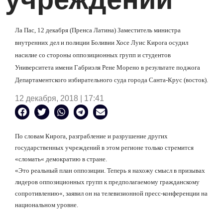
Ла Пас, 12 декабря (Пренса Латина) Заместитель министра
внутренних дел и полиции Боливии Хосе Луис Кирога осудил
насилие со стороны оппозиционных групп и студентов
Университета имени Габриэля Рене Морено в результате поджога
Департаментского избирательного суда города Санта-Крус (восток).
12 декабря, 2018 | 17:41
По словам Кирога, разграбление и разрушение других
государственных учреждений в этом регионе только стремится
«
сломать
«
демократию в стране.
«
Это реальный план оппозиции. Теперь я нахожу смысл в призывах
лидеров оппозиционных групп к предполагаемому гражданскому
сопротивлению
«
, заявил он на телевизионной пресс-конференции на
национальном уровне.