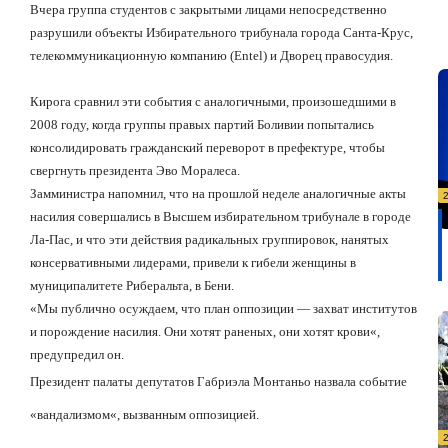
Вчера группа студентов с закрытыми лицами непосредственно
разрушили объекты Избирательного трибунала города Санта-Крус,
телекоммуникационную компанию (
Entel
) и Дворец правосудия.
Кирога сравнил эти события с аналогичными, произошедшими в
2008 году, когда группы правых партий Боливии попытались
консолидировать гражданский переворот в префектуре, чтобы
свергнуть президента Эво Моралеса.
Замминистра напомнил, что на прошлой неделе аналогичные акты
насилия совершались в Высшем избирательном трибунале в городе
Ла-Пас, и что эти действия радикальных группировок, нанятых
консервативными лидерами, привели к гибели женщины в
муниципалитете Риберальта, в Бени.
«
Мы публично осуждаем, что план оппозиции — захват институтов
и порождение насилия. Они хотят раненых, они хотят крови
«
,
предупредил он.
Президент палаты депутатов Габриэла Монтаньо назвала событие
«
вандализмом
«
, вызванным оппозицией.