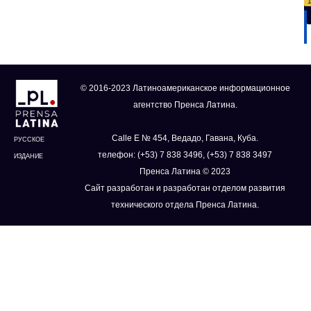
© 2016-2023 Латиноамериканское информационное
агентство Пренса Латина.
Calle E № 454, Ведадо, Гавана, Куба.
РУССКОЕ
телефон: (+53) 7 838 3496, (+53) 7 838 3497
ИЗДАНИЕ
Пренса Латина © 2023
Сайт разработан и разработан отделом развития
технического отдела Пренса Латина.