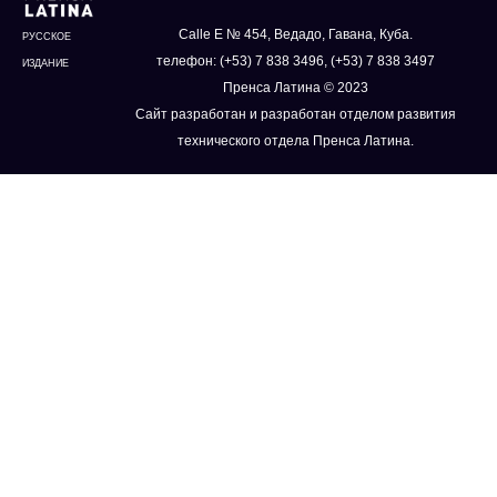
Calle E № 454, Ведадо, Гавана, Куба.
РУССКОЕ
телефон: (+53) 7 838 3496, (+53) 7 838 3497
ИЗДАНИЕ
Пренса Латина © 2023
Сайт разработан и разработан отделом развития
технического отдела Пренса Латина.