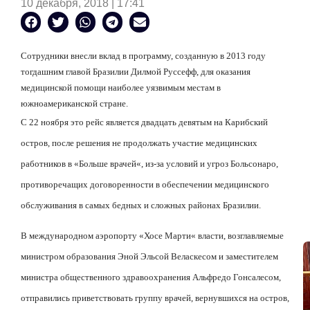
10 декабря, 2018 | 17:41
Сотрудники внесли вклад в программу, созданную в 2013 году
тогдашним главой Бразилии Дилмой Руссефф, для оказания
медицинской помощи наиболее уязвимым местам в
южноамериканской стране.
С 22 ноября это рейс является двадцать девятым на Карибский
остров, после решения не продолжать участие медицинских
работников в
«
Больше врачей
«
,
из-за условий и угроз Больсонаро,
противоречащих договоренности в обеспечении медицинского
обслуживания в самых бедных и сложных районах Бразилии.
В международном аэропорту
«
Хосе Марти
«
власти, возглавляемые
министром образования Эной Эльсой Веласкесом и заместителем
министра общественного здравоохранения Альфредо Гонсалесом,
отправились приветствовать группу врачей, вернувшихся на остров,