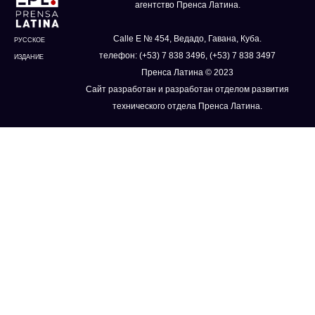
агентство Пренса Латина.
Calle E № 454, Ведадо, Гавана, Куба.
РУССКОЕ
телефон: (+53) 7 838 3496, (+53) 7 838 3497
ИЗДАНИЕ
Пренса Латина © 2023
Сайт разработан и разработан отделом развития
технического отдела Пренса Латина.