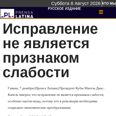
Суббота 8 Август 2026
КТО МЫ
РУССКОЕ ИЗДАНИЕ
Исправление
не является
признаком
слабости
Гавана, 7 декабря (Пренса Латина) Президент Кубы Мигель Диас-
Канель заверил, что исправление не является признаком слабости,
особенно шагом назад, потому что в революции необходимы
социально-экономические преобразования.