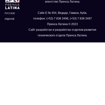
агентство Пренса Латина.
Calle E № 454, Ведадо, Гавана, Куба.
РУССКОЕ
телефон: (+53) 7 838 3496, (+53) 7 838 3497
ИЗДАНИЕ
Пренса Латина © 2023
Сайт разработан и разработан отделом развития
технического отдела Пренса Латина.