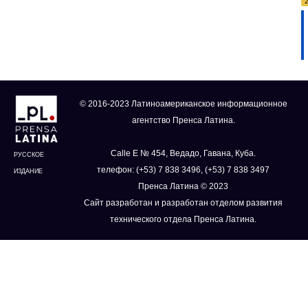
© 2016-2023 Латиноамериканское информационное
агентство Пренса Латина.
Calle E № 454, Ведадо, Гавана, Куба.
РУССКОЕ
телефон: (+53) 7 838 3496, (+53) 7 838 3497
ИЗДАНИЕ
Пренса Латина © 2023
Сайт разработан и разработан отделом развития
технического отдела Пренса Латина.