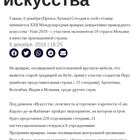
Гавана, 6 декабря (Пренса Латина) Сегодня в этой столице
начинается
XXII
Международная ярмарка декоративно-прикладного
искусства -
Fiart
2018
- с участием экспонентов 19 стран и Мексики
в качестве приглашенной страны.
6 декабря, 2018 | 16:25
На ярмарке, посвященной изготовленной вручную мебели, что
является старой традицией на Кубе, примут участие создатели Перу
(наиболее представительная страна с 35 стендами), Аргентина,
Колумбия, Индия и Испания, среди других стран.
Под девизом
«
Искусство, полезность и торговля
«
в крепости
«
Сан-
Карлос-де-ла-Кабанья
«
пройдет мероприятие, на котором остров
будет представлен 220 отдельными стендами, 21
институциональным стендом и 8 учреждениями.
Программа ярмарки, также посвященная центральной провинции
Вилья-Клара, включает концерты, обмены между специалистами и