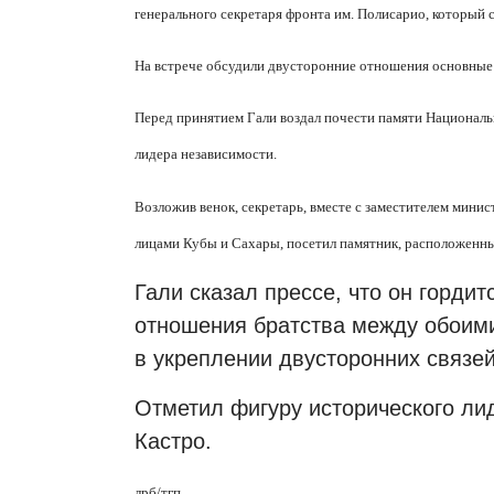
генерального секретаря фронта им. Полисарио, который 
На встрече обсудили двусторонние отношения основные
Перед принятием Гали воздал почести памяти Национал
лидера независимости.
Возложив венок, секретарь, вместе с заместителем мин
лицами Кубы и Сахары, посетил памятник, расположенн
Гали сказал прессе, что он горди
отношения братства между обоими
в укреплении двусторонних связей
Отметил фигуру исторического ли
Кастро.
лрб/тгп