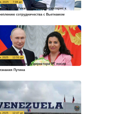
я, 2025
7:08 дп
есса Коста-Рики подчеркивает интерес к
реплению сотрудничества с Вьетнамом
я, 2025
12:53 дп
карагуа поздравила директора RT после
изнания Путина
я, 2025
12:47 дп