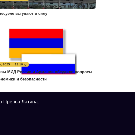
ры по обеспечению безопасности выборов в
несуэле вступают в силу
я, 2025
12:16 дп
авы МИД России и Армении обсудили вопросы
ономики и безопасности
о Пренса Латина.