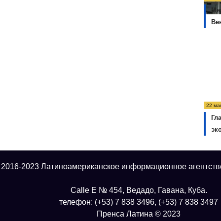
Ме
Ве
22 ма
Гл
эк
 2016-2023 Латиноамериканское информационное агентств
Calle E № 454, Ведадо, Гавана, Куба.
телефон: (+53) 7 838 3496, (+53) 7 838 3497
Пренса Латина © 2023