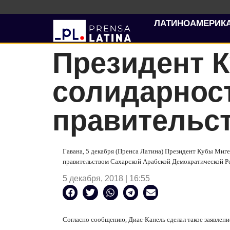
ЛАТИНОАМЕРИК
Президент 
солидарност
правительс
Гавана, 5 декабря (Пренса Латина) Президент Кубы Миг
правительством Сахарской Арабской Демократической Ре
5 декабря, 2018 | 16:55
Согласно сообщению, Диас-Канель сделал такое заявление