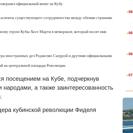
совершил официальный визит на Кубу.
.
06
 аспекты существующего сотрудничества между обеими странами.
.
ьному герою Кубы Хосе Марти в мемориале, который носит имя
06
.
06
истра иностранных дел Роджелио Сьеррой и другими официальными
ый на центральной площади Революции.
.
07
тся посещением на Кубе, подчеркнув
 народами, а также заинтересованность
.
дера кубинской революции Фиделя