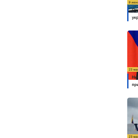
9 июн
Пр
ук
23 ма
Ни
пр
23 ма