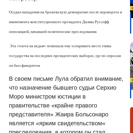
Осудил нападения на бразильскую демократию после переворота и
импичмента конституционного президента Дилмы Руссефф
оппозицией, начавшей политические преследования.
Эта
«
охота на ведьм
»
помешала ему оспаривать место главы
государства на последних президентских выборах, где по опросам
он был фаворитом.
В своем письме Лула обратил внимание,
что назначение бывшего судьи Серхио
Моро министром юстиции в
правительстве
«
крайне правого
представителя
»
Жаира Больсонаро
является
«
ярким свидетельством
«
преследования, в котором он стал