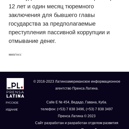
12 лет и один месяц тюремного
заключения для бывшего главы
государства за предполагаемые
преступления пассивной коррупции и
отмывание денег.
мнп
/
осс
© 2016-2023 Латиноамериканское информационное
агентство Пренса Латина.
Calle E № 454, Ведадо, Гавана, Куба.
РУССКОЕ
телефон: (+53) 7 838 3496, (+53) 7 838 3497
ИЗДАНИЕ
Пренса Латина © 2023
Сайт разработан и разработан отделом развития