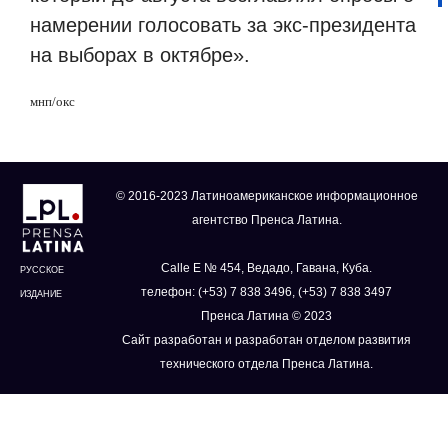
намерении голосовать за экс-президента
на выборах в октябре».
мнп/окс
© 2016-2023 Латиноамериканское информационное
агентство Пренса Латина.
Calle E № 454, Ведадо, Гавана, Куба.
РУССКОЕ
телефон: (+53) 7 838 3496, (+53) 7 838 3497
ИЗДАНИЕ
Пренса Латина © 2023
Сайт разработан и разработан отделом развития
технического отдела Пренса Латина.