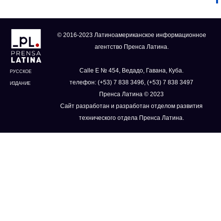
© 2016-2023 Латиноамериканское информационное
агентство Пренса Латина.
Calle E № 454, Ведадо, Гавана, Куба.
РУССКОЕ
телефон: (+53) 7 838 3496, (+53) 7 838 3497
ИЗДАНИЕ
Пренса Латина © 2023
Сайт разработан и разработан отделом развития
технического отдела Пренса Латина.