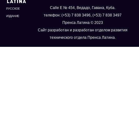
Calle E № 454, Ведадо, Гавана, Куба.
РУССКОЕ
телефон: (+53) 7 838 3496, (+53) 7 838 3497
ИЗДАНИЕ
Пренса Латина © 2023
Сайт разработан и разработан отделом развития
технического отдела Пренса Латина.