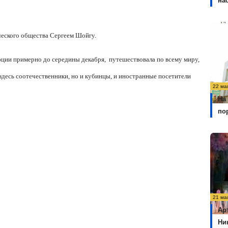
на
ческого общества Сергеем Шойгу.
юции примерно до середины декабря, путешествовала по всему миру,
десь соотечественники, но и кубинцы, и иностранные посетители
22 ма
На
по
21 ма
Ар
Ни