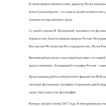
В своём приветственном слове, директор Музея напомни
всём её разнообразии – это одна из целей человечества 
человека на окружающую среду.
Со своей стороны В. Ярошевский напомнил, что фотовыс
первая из них была посвящена природе России. Последни
Посольства РФ, агентства Россотрудничество, Музея Ре
Ярошевский рассказал о настоящей выставке, состоящей
предоставленных Ассоциацией географов России – самая
Представлены работы победителей и финалистов
III
Всер
ежегодно фотоконкурс посвящён сохранению дикой при
среде через искусство фотографии.
Конкурс прошёл в конце 2017 года. В нём принимали уч