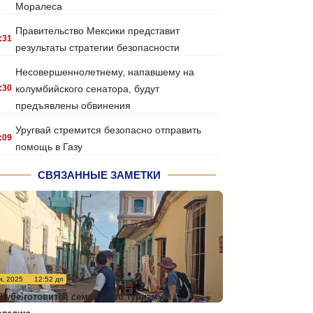
Моралеса
Правительство Мексики представит
:31
результаты стратегии безопасности
Несовершеннолетнему, напавшему на
:30
колумбийского сенатора, будут
предъявлены обвинения
Уругвай стремится безопасно отправить
:09
помощь в Газу
СВЯЗАННЫЕ ЗАМЕТКИ
я, 2025
12:52 дп
 Кубе готовится семинар по туризму и