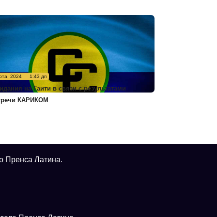
рта, 2024
1:43 дп
идания на Гаити в связи с результатами
тречи КАРИКОМ
о Пренса Латина.