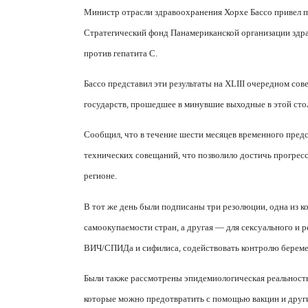
Министр отрасли здравоохранения Хорхе Бассо привел п
Стратегический фонд Панамериканской организации здра
против гепатита С.
Бассо представил эти результаты на XLIII очередном 
государств, прошедшее в минувшие выходные в этой сто
Сообщил, что в течение шести месяцев временного пред
технических совещаний, что позволило достичь прогресс
регионе.
В тот же день были подписаны три резолюции, одна из к
самоокупаемости стран, а другая — для сексуального и
ВИЧ/СПИДа и сифилиса, содействовать контролю беремен
Были также рассмотрены эпидемиологическая реальность
которые можно предотвратить с помощью вакцин и други