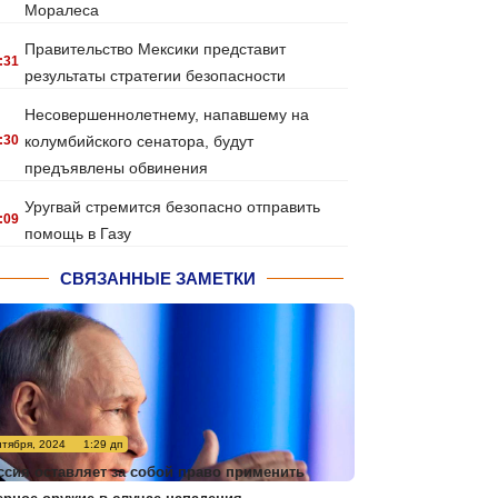
Моралеса
Правительство Мексики представит
:31
результаты стратегии безопасности
Несовершеннолетнему, напавшему на
:30
колумбийского сенатора, будут
предъявлены обвинения
Уругвай стремится безопасно отправить
:09
помощь в Газу
СВЯЗАННЫЕ ЗАМЕТКИ
нтября, 2024
1:29 дп
ссия оставляет за собой право применить