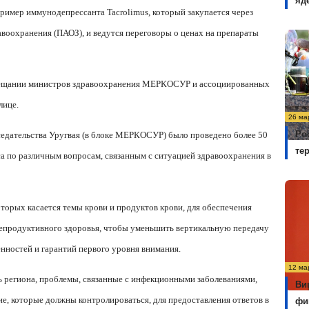
яд
ример иммунодепрессанта Tacrolimus, который закупается через
воохранения (ПАОЗ), и ведутся переговоры о ценах на препараты
совещании министров здравоохранения МЕРКОСУР и ассоциированных
лице.
26 ма
Ро
седательства Уругвая (в блоке МЕРКОСУР) было проведено более 50
те
а по различным вопросам, связанным с ситуацией здравоохранения в
оторых касается темы крови и продуктов крови, для обеспечения
 репродуктивного здоровья, чтобы уменьшить вертикальную передачу
ностей и гарантий первого уровня внимания.
12 ма
 региона, проблемы, связанные с инфекционными заболеваниями,
Ви
е, которые должны контролироваться, для предоставления ответов в
фи