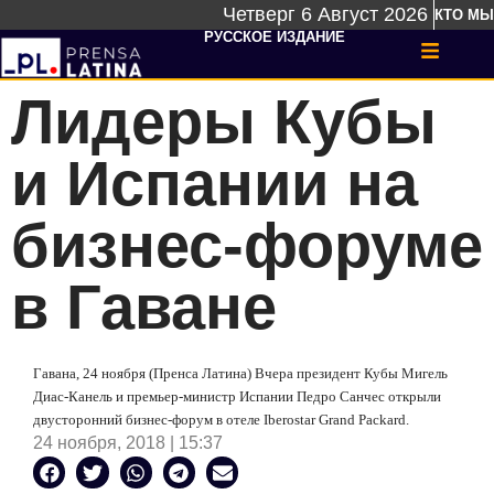
Четверг 6 Август 2026
КТО МЫ
РУССКОЕ ИЗДАНИЕ
Лидеры Кубы
и Испании на
бизнес-форуме
в Гаване
Гавана, 24 ноября (Пренса Латина) Вчера президент Кубы Мигель
Диас-Канель и премьер-министр Испании Педро Санчес открыли
двусторонний бизнес-форум в отеле Iberostar Grand Packard.
24 ноября, 2018 | 15:37