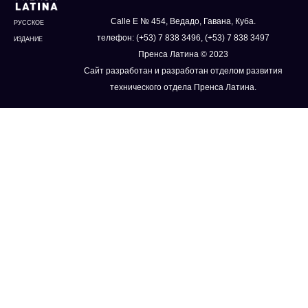
Calle E № 454, Ведадо, Гавана, Куба.
РУССКОЕ
телефон: (+53) 7 838 3496, (+53) 7 838 3497
ИЗДАНИЕ
Пренса Латина © 2023
Сайт разработан и разработан отделом развития
технического отдела Пренса Латина.