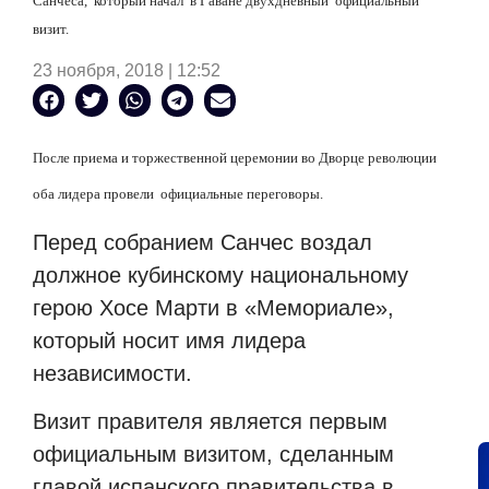
Санчеса,
который начал
в Гаване двухдневный
официальный
визит.
23 ноября, 2018 | 12:52
После приема и торжественной церемонии во Дворце революции
оба лидера провели
официальные переговоры.
Перед собранием Санчес воздал
должное кубинскому национальному
герою Хосе Марти в «Мемориале»,
который носит имя лидера
независимости.
Визит правителя является первым
официальным визитом, сделанным
главой испанского правительства в