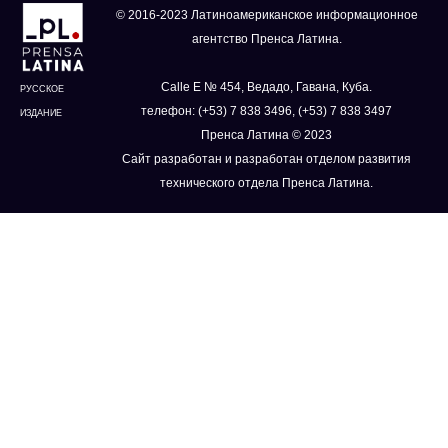
© 2016-2023 Латиноамериканское информационное
агентство Пренса Латина.
Calle E № 454, Ведадо, Гавана, Куба.
РУССКОЕ
телефон: (+53) 7 838 3496, (+53) 7 838 3497
ИЗДАНИЕ
Пренса Латина © 2023
Сайт разработан и разработан отделом развития
технического отдела Пренса Латина.