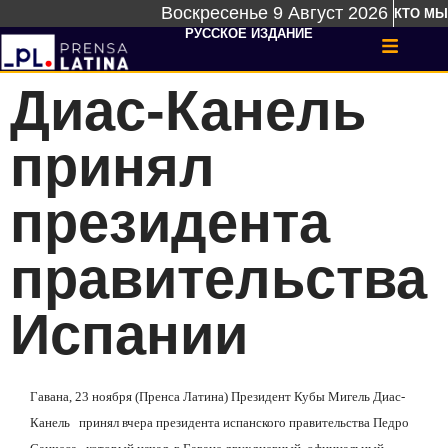
Воскресенье 9 Август 2026
КТО МЫ
РУССКОЕ ИЗДАНИЕ
Диас-Канель
принял
президента
правительства
Испании
Гавана, 23 ноября (Пренса Латина) Президент Кубы Мигель Диас-
Канель
принял вчера президента испанского правительства Педро