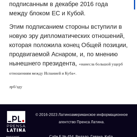
подписанным в декабре 2016 года
между блоком ЕС и Кубой.
Этим подписанием стороны вступили в
новую эру дипломатических отношений,
которая положила конец Общей позиции,
продвигаемой Аснаром, и, по мнению
нынешнего президента,
«
нанесла большой ущерб
отношениям между Испанией и Куба
«
.
лрб
/
эду
© 2016-2023 Латиноамериканское информационное
агентство Пренса Латина.
Calle E № 454, Ведадо, Гавана, Куба.