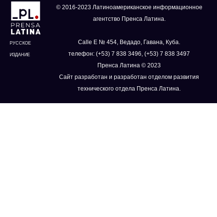
© 2016-2023 Латиноамериканское информационное
агентство Пренса Латина.
Calle E № 454, Ведадо, Гавана, Куба.
РУССКОЕ
телефон: (+53) 7 838 3496, (+53) 7 838 3497
ИЗДАНИЕ
Пренса Латина © 2023
Сайт разработан и разработан отделом развития
технического отдела Пренса Латина.