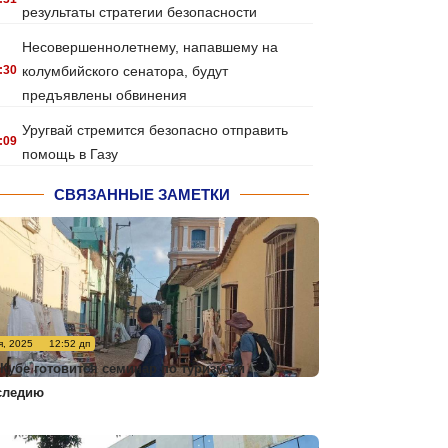
результаты стратегии безопасности
Несовершеннолетнему, напавшему на
:30
колумбийского сенатора, будут
предъявлены обвинения
Уругвай стремится безопасно отправить
:09
помощь в Газу
СВЯЗАННЫЕ ЗАМЕТКИ
я, 2025
12:52 дп
 Кубе готовится семинар по туризму и
следию