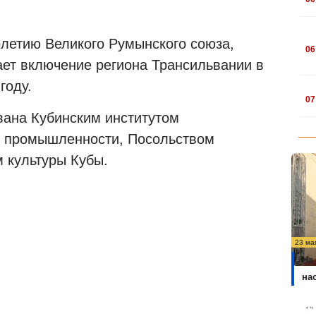
.
летию Великого Румынского союза,
06
ает включение региона Трансильвании в
году.
.
07
вана Кубинским институтом
и промышленности, Посольством
 культуры Кубы.
23 ма
На
на