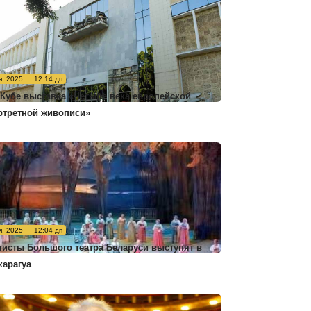
я, 2025
12:14 дп
 Кубе выставка «Четыре века европейской
ртретной живописи»
я, 2025
12:04 дп
тисты Большого театра Беларуси выступят в
карагуа