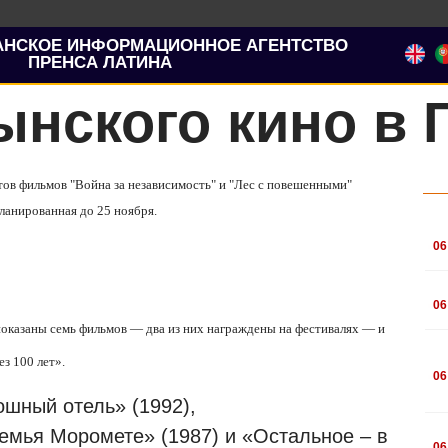
АНСКОЕ ИНФОРМАЦИОННОЕ АГЕНТСТВО
ПРЕНСА ЛАТИНА
нского кино в 
тов фильмов "Война за независимость" и "Лес с повешенными"
планированная до 25 ноября.
.
06
.
06
показаны семь фильмов — два из них награждены на фестивалях — и
.
з 100 лет».
06
шный отель» (1992),
.
Семья Моромете» (1987) и «Остальное – в
06