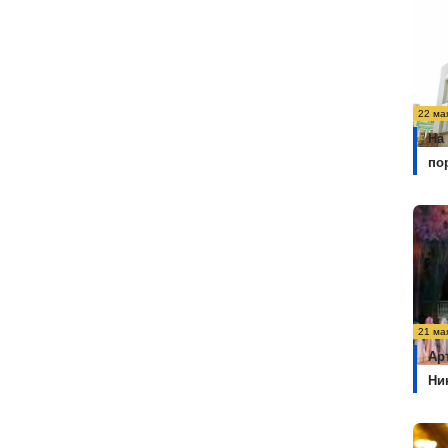
22 ма
На
по
21 ма
Ар
Ни