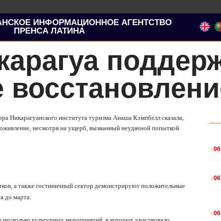
АНСКОЕ ИНФОРМАЦИОННОЕ АГЕНТСТВО
ПРЕНСА ЛАТИНА
карагуа поддер
е восстановлени
ора Никарагуанского института туризма Анаша Кэмпбелл сказала,
 оживление, несмотря на ущерб, вызванный неудачной попыткой
.
06
.
06
итков, а также гостиничный сектор демонстрируют положительные
я до марта.
.
06
о несколько культурных мероприятий, в которых участвовало