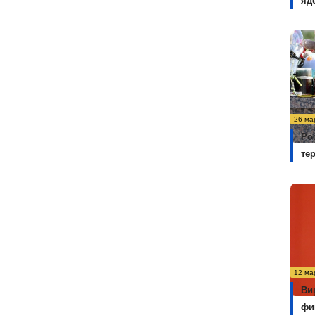
яд
26 ма
Ро
те
12 ма
Ви
фи