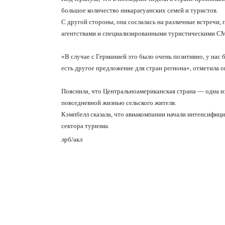
большое количество никарагуанских семей и туристов.
С другой стороны, она сослалась на различные встречи
агентствами и специализированными туристическими СМ
«В случае с Германией это было очень позитивно, у нас 
есть другое предложение для стран региона», отметила о
Пояснила, что Центральноамериканская страна — одна из
повседневной жизнью сельского жителя.
Кэмпбелл сказала, что авиакомпании начали интенсифици
сектора туризма.
лрб
/
акл