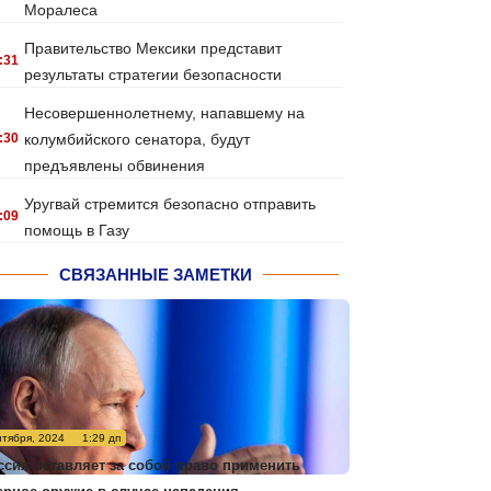
Моралеса
Правительство Мексики представит
:31
результаты стратегии безопасности
Несовершеннолетнему, напавшему на
:30
колумбийского сенатора, будут
предъявлены обвинения
Уругвай стремится безопасно отправить
:09
помощь в Газу
СВЯЗАННЫЕ ЗАМЕТКИ
нтября, 2024
1:29 дп
ссия оставляет за собой право применить