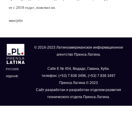
ее с 2019 года», пояснил он.
мнп/рбп
© 2016-2023 Латиноамериканское информационное
агентство Пренса Латина.
Calle E № 454, Ведадо, Гавана, Куба.
РУССКОЕ
телефон: (+53) 7 838 3496, (+53) 7 838 3497
ИЗДАНИЕ
Пренса Латина © 2023
Сайт разработан и разработан отделом развития
технического отдела Пренса Латина.