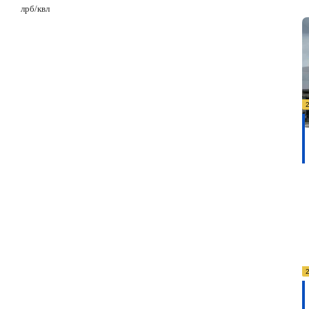
лрб/
квл