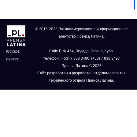
© 2016-2023 Латиноамериканское информационное
агентство Пренса Латина.
Calle E № 454, Ведадо, Гавана, Куба.
РУССКОЕ
телефон: (+53) 7 838 3496, (+53) 7 838 3497
ИЗДАНИЕ
Пренса Латина © 2023
Сайт разработан и разработан отделом развития
технического отдела Пренса Латина.