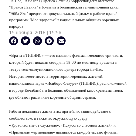
Ла-Пас, 15 ноября (Пренса Латина) Корреспондент агентства
"Пренса Латина" в Боливии и боливийский телевизионный канал
"Абйа Яла" представят документальный фильм о работе врачей
программы "Мое здоровье" в национальных общинах коренных
народов.
15 ноября, 2018 | 15:56
«Врачи в ТИПНИС» — это название фильма, имеющего три части,
который будет показан сегодня в 18:00 по местному времени в
театре телекоммуникационного центра города Ла-Пас.
История имеет место в территории коренных жителей,
национальном парке «Исиборо-Секуре» (ТИПНИС), расположенной
в городе Кочабамба, в Боливии, объявленной как охраняемая зона,
где обитают различные коренные общины страны.
Работа показывает жизнь этих врачей, их взаимодействие с
сообществом, а также их окружающую среду.
«Удовольствие от служения», «Искусство спасения жизней» и
«Признание жертвования» называются каждой частью фильма,