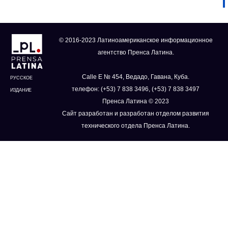
© 2016-2023 Латиноамериканское информационное
агентство Пренса Латина.
Calle E № 454, Ведадо, Гавана, Куба.
РУССКОЕ
телефон: (+53) 7 838 3496, (+53) 7 838 3497
ИЗДАНИЕ
Пренса Латина © 2023
Сайт разработан и разработан отделом развития
технического отдела Пренса Латина.