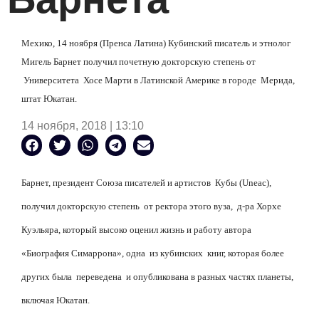
Мехико, 14 ноября (Пренса Латина) Кубинский писатель и этнолог
Мигель Барнет получил почетную докторскую степень от
Университета
Хосе Марти в Латинской Америке в городе
Мерида,
штат Юкатан.
14 ноября, 2018 | 13:10
Барнет, президент Союза писателей и артистов
Кубы (Uneac),
получил докторскую степень
от ректора этого вуза,
д-ра Хорхе
Куэльяра, который высоко оценил жизнь и работу автора
«Биография Симаррона», одна
из кубинских
книг, которая более
других была
переведена
и опубликована в разных частях планеты,
включая Юкатан.