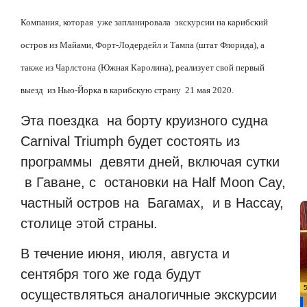
Компания, которая
уже запланировала
экскурсии на карибский
остров из Майами, Форт-Лодердейл и Тампа (штат Флорида), а
также из Чарлстона (Южная Каролина), реализует свой первый
выезд
из Нью-Йорка в карибскую страну
21 мая 2020.
Эта поездка
на борту круизного судна
Carnival Triumph будет состоять из
программы
девяти дней, включая сутки
в Гаване, с
остановки на Half Moon Cay,
частный остров на
Багамах,
и в Нассау,
столице этой страны.
В течение июня, июля, августа и
сентября того же года будут
осуществляться аналогичные экскурсии