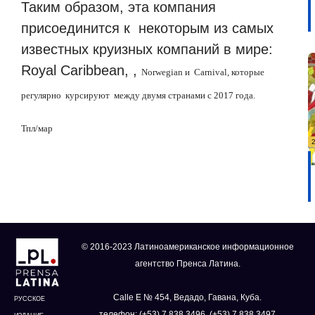
Таким образом, эта компания
присоединится к
некоторым из самых
известных круизных компаний в мире:
Royal Caribbean, ,
Norwegian
и
Carnival
, которые
регулярно
курсируют
между двумя странами с 2017 года.
Тпл/мар
© 2016-2023 Латиноамериканское информационное
агентство Пренса Латина.
Calle E № 454, Ведадо, Гавана, Куба.
РУССКОЕ
телефон: (+53) 7 838 3496, (+53) 7 838 3497