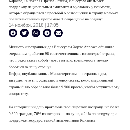
Каракас, 14 ноября (Пренса Латина) Венесуэла оказывает
поддержку национальным эмигрантам в условиях уязвимости,
которые обращаются с просьбой о возвращении в страну в рамках
правительственной программы "Возвращение на родину".
14 ноября, 2018 | 17:05
Министр иностранных дел Венесуэлы Хорхе Арреаса объявил о
вчерашнем прибытии 98 соотечественников из соседней страны,
что представляет собой «новое начало, возможность тяжело
бороться за нашу страну».
Цифры, опубликованные Министерством иностранных дел,
заверяют, что в посольствах и консульствах южноамериканской
страны было обработано более 9 500 просьб, чтобы вступить в эту
инициативу.
На сегодняшний день программа гарантировала возвращение более
9 300 граждан, 76% из которых — по суше, а 24% по воздуху при
поддержке государственной авиакомпании Конвиаса.