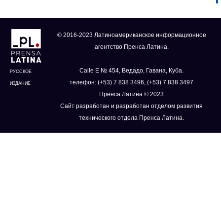
© 2016-2023 Латиноамериканское информационное
агентство Пренса Латина.
Calle E № 454, Ведадо, Гавана, Куба.
РУССКОЕ
телефон: (+53) 7 838 3496, (+53) 7 838 3497
ИЗДАНИЕ
Пренса Латина © 2023
Сайт разработан и разработан отделом развития
технического отдела Пренса Латина.