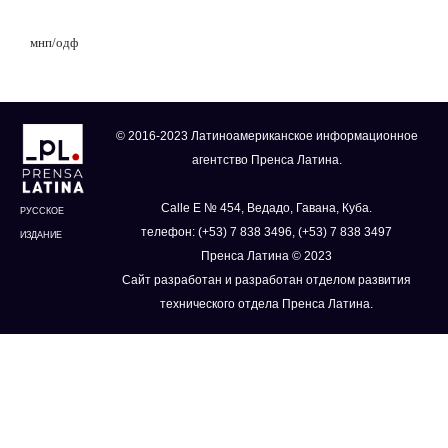
мнп/одф
© 2016-2023 Латиноамериканское информационное
агентство Пренса Латина.
Calle E № 454, Ведадо, Гавана, Куба.
РУССКОЕ
телефон: (+53) 7 838 3496, (+53) 7 838 3497
ИЗДАНИЕ
Пренса Латина © 2023
Сайт разработан и разработан отделом развития
технического отдела Пренса Латина.