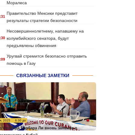
Моралеса
Правительство Мексики представит
:31
результаты стратегии безопасности
Несовершеннолетнему, напавшему на
:30
колумбийского сенатора, будут
предъявлены обвинения
Уругвай стремится безопасно отправить
:09
помощь в Газу
СВЯЗАННЫЕ ЗАМЕТКИ
я, 2025
6:30 дп
р Окленда Барбара Ли вновь заявила о