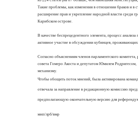
Такие проблемы, как изменения в отношении браков и в с
расширение прав и укрепление народной власти среди г
Карибском острове.
В качестве беспрецедентного элемента, процесс анализа
активное участие в обсуждении кубинцев, проживающих
Согласно объяснениям членов парламентского комитета, 
совета Гомеро Акоста и депутатом Юмилем Родригесом
механизму.
Чтобы обощить поток мнений, была активирована команд
отвечала за направление в редакционную комиссию пред
предполагающую
окончательную версию для референдума
мнп/лрб
/
вмр