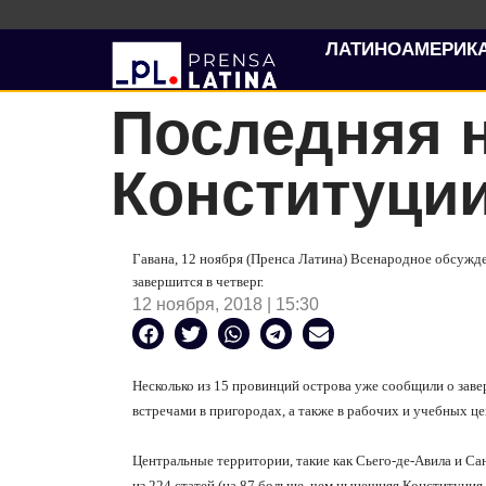
ЛАТИНОАМЕРИК
Последняя 
Конституци
Гавана, 12 ноября (Пренса Латина) Всенародное обсужд
завершится в четверг.
12 ноября, 2018 | 15:30
Несколько из 15 провинций острова уже сообщили о завер
встречами в пригородах, а также в рабочих и учебных цен
Центральные территории, такие как Сьего-де-Авила и Са
из 224 статей (на 87 больше, чем нынешняя Конституция,