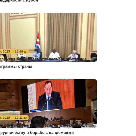
лидарности с Кубой
я, 2025
12:49 дп
рламент Кубы рассматривает приоритетные
ограммы страны
я, 2025
12:11 дп
ба призывает к более тесному глобальному
трудничеству в борьбе с пандемиями