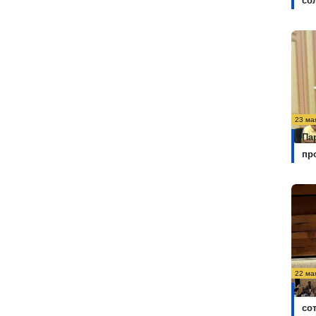
со
23 ма
Па
пр
22 ма
Ку
со